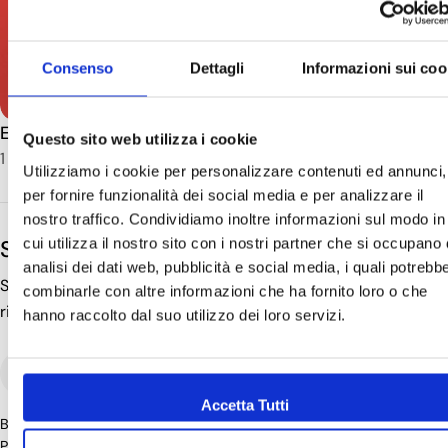
Consenso
Dettagli
Informazioni sui coo
EAU DE KI
WA: IT
Questo sito web utilizza i cookie
1 items
21 items
Utilizziamo i cookie per personalizzare contenuti ed annunci,
per fornire funzionalità dei social media e per analizzare il
nostro traffico. Condividiamo inoltre informazioni sul modo in
cui utilizza il nostro sito con i nostri partner che si occupano 
Subscribe to the newsletter
analisi dei dati web, pubblicità e social media, i quali potrebb
Sign up for the newsletter to receive tips and guides on
combinarle con altre informazioni che ha fornito loro o che
rituals
hanno raccolto dal suo utilizzo dei loro servizi.
Email
Accetta Tutti
By subscribing to the newsletter, you agree to the
Terms of Use
&
Privacy Policy.