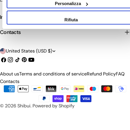
Personalizza
Info
Rifiuta
Contacts
C
United States (USD $)
o
Facebook
Instagram
TikTok
Pinterest
YouTube
u
About us
Terms and conditions of service
Refund Policy
FAQ
n
Contacts
t
Payment
methods
r
© 2026
Shibui
.
Powered by Shopify
y
/
r