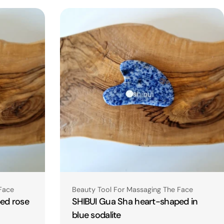
Type:
Face
Beauty Tool For Massaging The Face
ed rose
SHIBUI Gua Sha heart-shaped in
blue sodalite