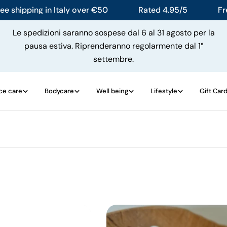
hipping in Italy over €50
Rated 4.95/5
Free s
Le spedizioni saranno sospese dal 6 al 31 agosto per la
pausa estiva. Riprenderanno regolarmente dal 1°
settembre.
ce care
Bodycare
Well being
Lifestyle
Gift Car