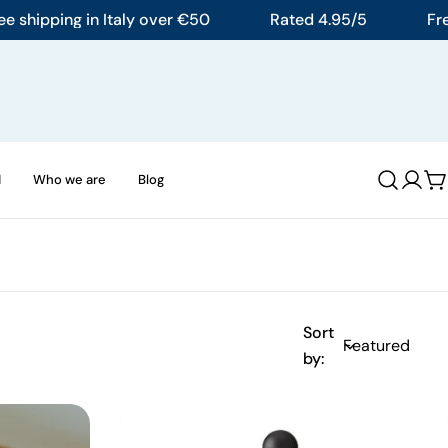
hipping in Italy over €50
Rated 4.95/5
Free sh
d
Who we are
Blog
Log
C
in
Sort
by: