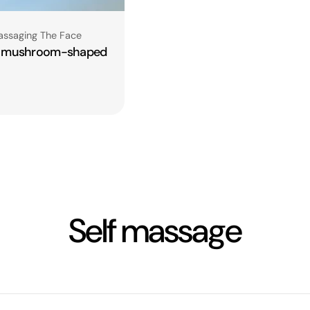
assaging The Face
a mushroom-shaped
C
Self massage
o