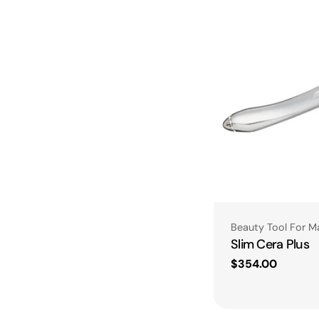
Type:
Beauty Tool For M
Slim Cera Plus
Regular
$354.00
price