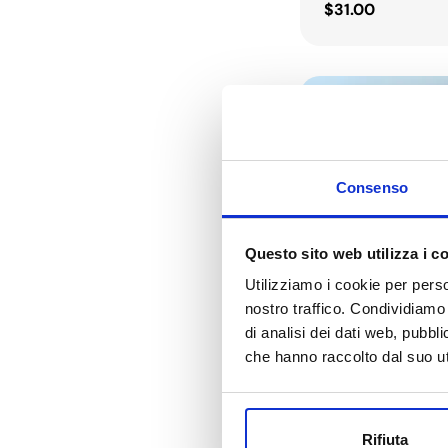
Regular
$31.00
price
Consenso
Questo sito web utilizza i c
Utilizziamo i cookie per perso
nostro traffico. Condividiamo 
di analisi dei dati web, pubbl
che hanno raccolto dal suo uti
Type:
Beauty Tool For M
Rifiuta