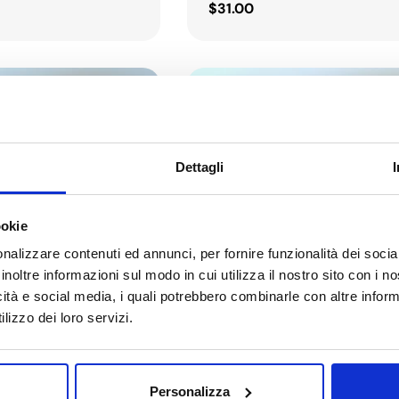
Regular
$31.00
price
Dettagli
ookie
nalizzare contenuti ed annunci, per fornire funzionalità dei socia
inoltre informazioni sul modo in cui utilizza il nostro sito con i 
icità e social media, i quali potrebbero combinarle con altre inform
lizzo dei loro servizi.
Type:
assaging The Face
Beauty Tool For Massaging The 
Personalizza