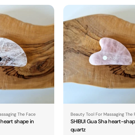
Type:
assaging The Face
Beauty Tool For Massaging The 
heart shape in
SHIBUI Gua Sha heart-shap
quartz