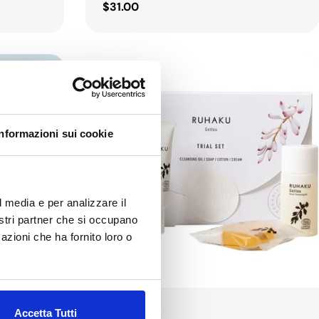
Regular
$31.00
price
Informazioni sui cookie
l media e per analizzare il
nostri partner che si occupano
azioni che ha fornito loro o
Type:
Face
Serum
Accetta Tutti