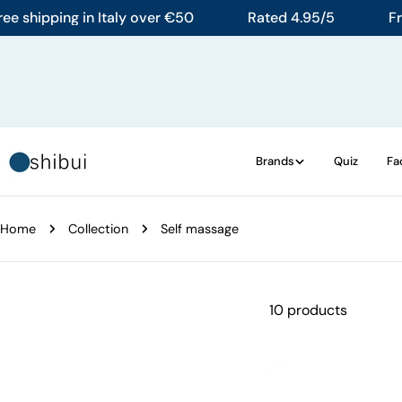
Skip
hipping in Italy over €50
Rated 4.95/5
Free s
to
content
Brands
Quiz
Fa
Home
Collection
Self massage
10 products