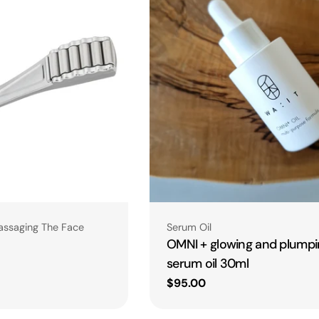
Type:
assaging The Face
Serum Oil
OMNI + glowing and plumpi
serum oil 30ml
Regular
$95.00
price