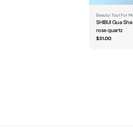
Type:
Beauty Tool For M
SHIBUI Gua Sh
rose quartz
Regular
$31.00
price