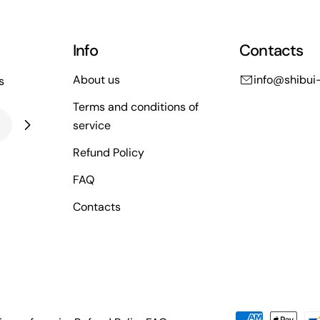
l
l
Info
Contacts
e
About us
info@shibui-
s
Terms and conditions of
c
service
Refund Policy
t
FAQ
i
Contacts
o
n
Payment