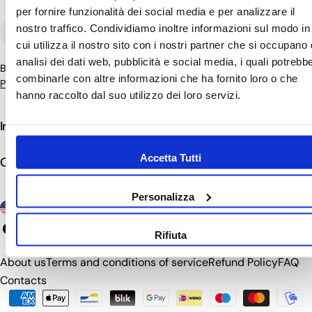
per fornire funzionalità dei social media e per analizzare il
Email
nostro traffico. Condividiamo inoltre informazioni sul modo in
cui utilizza il nostro sito con i nostri partner che si occupano 
analisi dei dati web, pubblicità e social media, i quali potrebb
By subscribing to the newsletter, you agree to the
Terms of Use
&
combinarle con altre informazioni che ha fornito loro o che
Privacy Policy.
hanno raccolto dal suo utilizzo dei loro servizi.
Info
Accetta Tutti
Contacts
Personalizza
C
United States (USD $)
o
Facebook
Instagram
TikTok
Pinterest
YouTube
Rifiuta
u
About us
Terms and conditions of service
Refund Policy
FAQ
n
Contacts
t
Payment