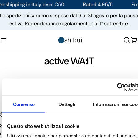
Skip
ee shipping in Italy over €50
Rated 4.95/5
Fre
to
Le spedizioni saranno sospese dal 6 al 31 agosto per la pausa
content
estiva. Riprenderanno regolarmente dal 1° settembre.
C
active WA:IT
Consenso
Dettagli
Informazioni sui coo
Subscribe to the newsletter
Sign up for the newsletter to receive tips and guides on
Questo sito web utilizza i cookie
rituals
Utilizziamo i cookie per personalizzare contenuti ed annunci,