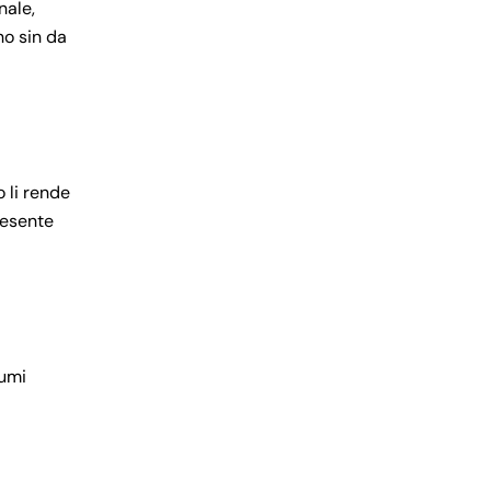
nale,
no sin da
 li rende
resente
fumi