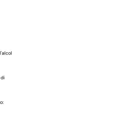
'alcol
 di
o: