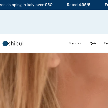
Skip
hipping in Italy over €50
Rated 4.95/5
Free sh
to
content
Brands
Quiz
Fa