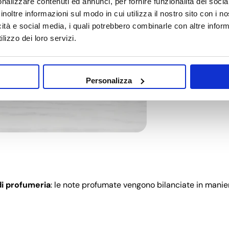
nalizzare contenuti ed annunci, per fornire funzionalità dei socia
inoltre informazioni sul modo in cui utilizza il nostro sito con i 
Share
Share
Pin
icità e social media, i quali potrebbero combinarle con altre inform
on
on
on
lizzo dei loro servizi.
Facebook
X
Pinterest
Personalizza
di profumeria
: le note profumate vengono bilanciate in manie