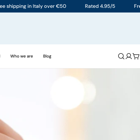
ipping in Italy over €50
Rated 4.95/5
Free shi
d
Who we are
Blog
Log
C
in