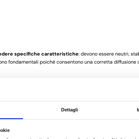
dere specifiche caratteristiche
: devono essere neutri, stab
sono fondamentali poiché consentono una corretta diffusione 
umi tradizionali
Dettagli
Share this article
ookie
Copy