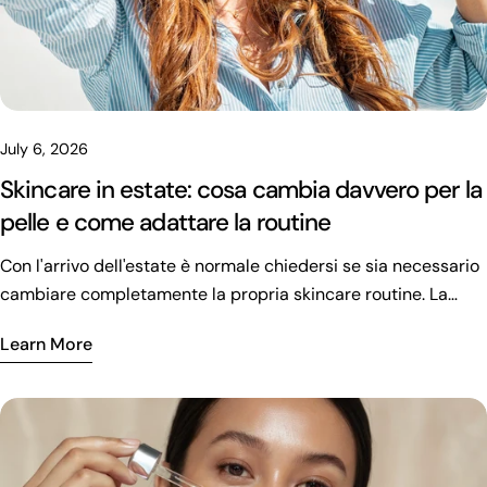
July 6, 2026
Skincare in estate: cosa cambia davvero per la
pelle e come adattare la routine
Con l'arrivo dell'estate è normale chiedersi se sia necessario
cambiare completamente la propria skincare routine. La
risposta è no. Più che rivoluzionare la routine, è importante
Learn More
imparare ad ascoltare la pelle e adattare alcuni gesti
quotidiani ai cambiamenti della stagione. Il caldo, il sole,
l'umidità e una maggiore esposizione agli agenti esterni
modificano infatti il comportamento della pelle. Alcune
persone notano una maggiore lucidità, altre una pelle più