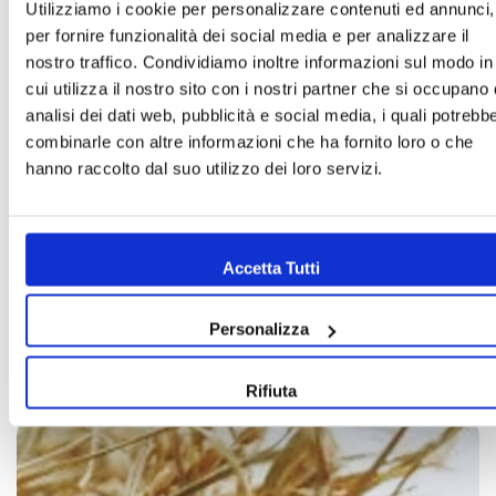
Utilizziamo i cookie per personalizzare contenuti ed annunci,
per fornire funzionalità dei social media e per analizzare il
nostro traffico. Condividiamo inoltre informazioni sul modo in
Share this article
cui utilizza il nostro sito con i nostri partner che si occupano 
Copy
analisi dei dati web, pubblicità e social media, i quali potrebb
combinarle con altre informazioni che ha fornito loro o che
Share
Share
Pin
hanno raccolto dal suo utilizzo dei loro servizi.
on
on
on
Facebook
X
Pinterest
Accetta Tutti
Personalizza
Rifiuta