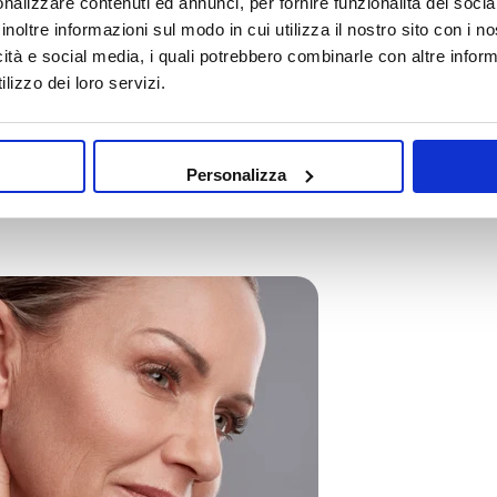
nalizzare contenuti ed annunci, per fornire funzionalità dei socia
inoltre informazioni sul modo in cui utilizza il nostro sito con i 
osa e compatta.
Share
Share
Pin
icità e social media, i quali potrebbero combinarle con altre inform
on
on
on
lizzo dei loro servizi.
Facebook
X
Pinterest
igine naturale
e derivano da frutta, verdura ed erbe ricche di
Personalizza