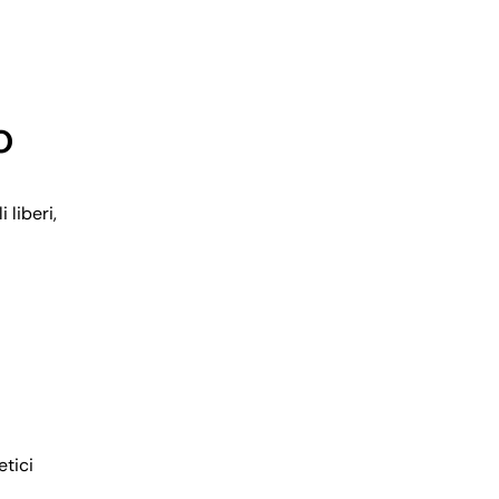
lo
 liberi,
etici