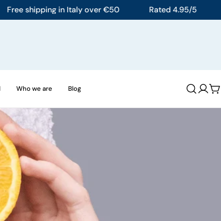
 shipping in Italy over €50
Rated 4.95/5
Free
d
Who we are
Blog
Log
C
in