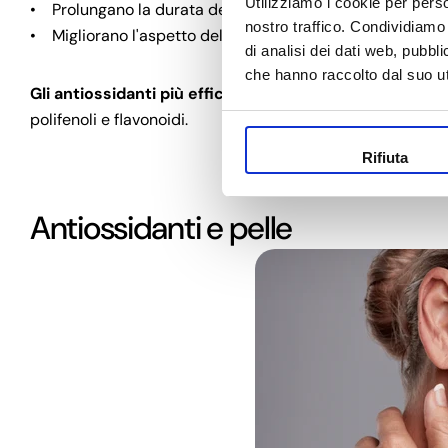
Utilizziamo i cookie per perso
• Prolungano la durata del prodotto cosmetico;
nostro traffico. Condividiamo 
• Migliorano l'aspetto della pelle, rendendola più lumin
di analisi dei dati web, pubbl
che hanno raccolto dal suo uti
Gli antiossidanti più efficaci nei cosmetici sono di or
polifenoli e flavonoidi.
Rifiuta
Antiossidanti e pelle