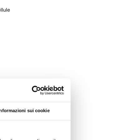
llule
ci
.
Informazioni sui cookie