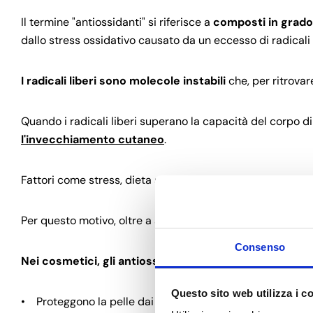
Il termine "antiossidanti" si riferisce a
composti in grado 
dallo stress ossidativo causato da un eccesso di radicali l
I radicali liberi sono molecole instabili
che, per ritrovar
Quando i radicali liberi superano la capacità del corpo di 
l'invecchiamento cutaneo
.
Fattori come stress, dieta sbilanciata, fumo e luce blu poss
Per questo motivo, oltre a seguire un'alimentazione sana,
Consenso
Nei cosmetici, gli antiossidanti svolgono diverse funz
Questo sito web utilizza i c
• Proteggono la pelle dai radicali liberi e dai raggi UV;