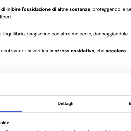
di inibire l'ossidazione di altre sostanze
, proteggendo le ce
iberi.
e l'equilibrio, reagiscono con altre molecole, danneggiandole.
contrastarli, si verifica
lo stress ossidativo
, che
accelera
ono aumentare i livelli di radicali liberi.
è importante introdurre antiossidanti anche nei cosmeti
Dettagli
ioni
:
Share this article
ookie
Copy